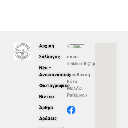
Αρχική
Σύλλογος
email
:
malakireth@gmail.com
Νέα –
Ανακοινώσεις
Διεύθυνση:
Κάτω
Φωτογραφίες
Μαλάκι
Ρεθύμνου
Βίντεο
Άρθρα
Δράσεις