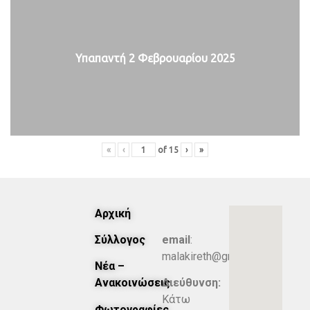
Υπαπαντή 2 Φεβρουαρίου 2025
«
‹
of
15
›
»
Αρχική
Σύλλογος
email
:
malakireth@gmail.com
Νέα –
Ανακοινώσεις
Διεύθυνση:
Κάτω
Φωτογραφίες