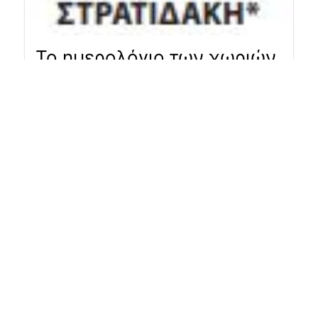
Το ημερολόγιο των χωριών
Πάνω και Κάτω Μαλάκι
4 Φεβρουαρίου, 2025
Έχω αναφερθεί κι άλλοτε για την αξία των
ημερολογίων που εκδίδουν οι τοπικοί φορείς
και για το ότι αποτελούν αναντικατάστατη
πηγή πληροφοριών. Ευτυχώς κάποιοι
σύλλογοι επιμένουν στην έκδοσή τους κάθε
χρόνο, παρ’ ότι η διαδικασία της είναι
χρονοβόρα και κοπιώδης...
Read More