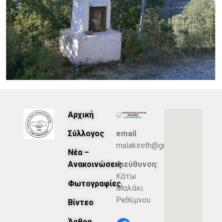
Αρχική
Σύλλογος
email
:
malakireth@gmail.com
Νέα –
Ανακοινώσεις
Διεύθυνση:
Κάτω
Φωτογραφίες
Μαλάκι
Ρεθύμνου
Βίντεο
Άρθρα